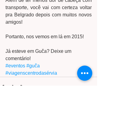
Além de ter menos dor de cabeça com 
transporte, você vai com certeza voltar 
pra Belgrado depois com muitos novos 
amigos! 
Portanto, nos vemos em lá em 2015! 
Já esteve em Guča? Deixe um 
comentário!
#eventos
#guča
#viagenscentrodasérvia
Ver tudo
Posts recentes