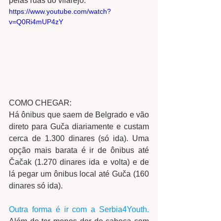
pelas ruas do vilarejo: 
https://www.youtube.com/watch?
v=Q0Ri4mUP4zY
COMO CHEGAR: 
Há ônibus que saem de Belgrado e vão 
direto para Guča diariamente e custam 
cerca de 1.300 dinares (só ida). Uma 
opção mais barata é ir de ônibus até 
Čačak (1.270 dinares ida e volta) e de 
lá pegar um ônibus local até Guča (160 
dinares só ida). 
Outra forma é ir com a Serbia4Youth.