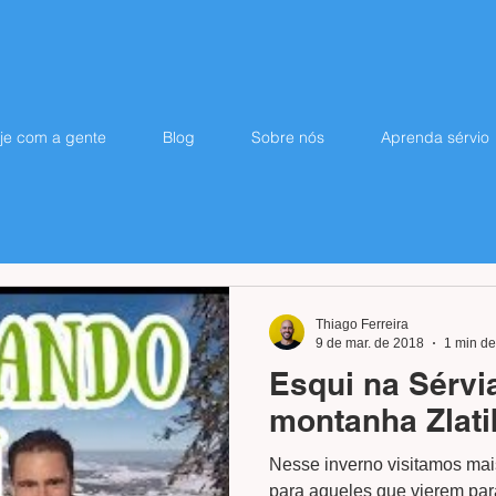
je com a gente
Blog
Sobre nós
Aprenda sérvio
Thiago Ferreira
9 de mar. de 2018
1 min de
Esqui na Sérvia
montanha Zlati
Nesse inverno visitamos mai
para aqueles que vierem para