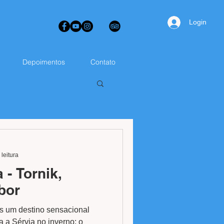
Login
Depoimentos
Contato
 leitura
 - Tornik,
bor
s um destino sensacional
 a Sérvia no inverno: o