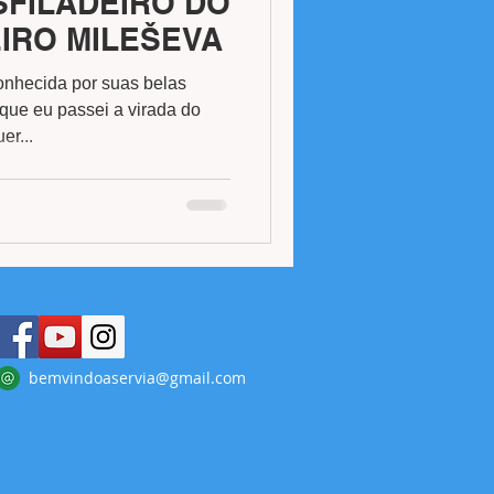
SFILADEIRO DO
IRO MILEŠEVA
conhecida por suas belas
que eu passei a virada do
er...
bemvindoaservia@gmail.com