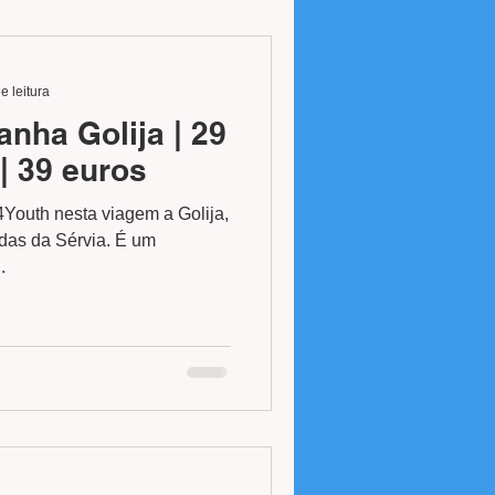
e leitura
nha Golija | 29
| 39 euros
4Youth nesta viagem a Golija,
das da Sérvia. É um
.