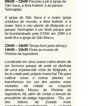
09h00 – 13h00
Passeio a pé à Igreja do
São Sava, à feira Kalenić e ao parque
Tašmajdan.
A igreja do São Sava é a maior igreja
ortodoxa do mundo, a feira Kalenić é a
maior feira a céu aberto de Belgrado e o
parque Tašmajdan é um lindo parque que
foi bombardeado pela OTAN em 1999 e é
onde fica a igreja do São Marco.
13h00 – 14h00
Tempo livre para almoço
14h00 – 15h30
Visita ao museu de
História da Iugoslávia
Localizado em uma suave colina dentro de
um formoso parque de onde se desfruta
de uma espetacular vista de Belgrado, o
local criado pelo próprio marechal Tito para
cultivar rosas e outras plantas se
transformou em um dos pontos mais
visitados da cidade no conjunto
denominado Museu de História da
Iugoslávia. Ali, além de visitar o túmulo do
presidente da antiga Iugoslávia - Tito, um
dos líderes de Estado mais
respeitados mundialmente - o visitante