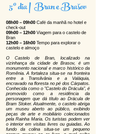
5º dia | Bran e Brašov
08h00 – 09h00
Café da manhã no hotel e
check-out
09h00 – 12h00
Viagem para o castelo de
Bran
12h00 – 16h00
Tempo para explorar o
castelo e almoço
O Castelo de Bran, localizado na
vizinhança da cidade de Brasov, é um
monumento nacional e marco histórico da
Romênia. A fortaleza situa-se na fronteira
entre a Transilvânia e a Valáquia,
encravado na floresta no pé dos Cárpatos.
Conhecida como o "Castelo do Drácula", é
promovido como a residência da
personagem que dá título ao Drácula de
Bram Stoker. Atualmente, o castelo abriga
um museu aberto ao público, exibindo
peças de arte e mobiliário colecionados
pela Rainha Maria. Os turistas podem ver
o interior em visitas livres ou guiadas. Ao
fundo da colina situa-se um pequeno