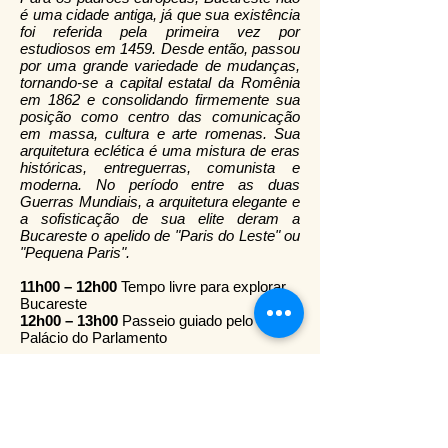
é uma cidade antiga, já que sua existência
foi referida pela primeira vez por
estudiosos em 1459. Desde então, passou
por uma grande variedade de mudanças,
tornando-se a capital estatal da Romênia
em 1862 e consolidando firmemente sua
posição como centro das comunicação
em massa, cultura e arte romenas. Sua
arquitetura eclética é uma mistura de eras
históricas, entreguerras, comunista e
moderna. No período entre as duas
Guerras Mundiais, a arquitetura elegante e
a sofisticação de sua elite deram a
Bucareste o apelido de "Paris do Leste" ou
"Pequena Paris".
11h00 – 12h00
Tempo livre para explorar
Bucareste
12h00 – 13h00
Passeio guiado pelo
Palácio do Parlamento
O Palácio do Parlamento, localizado em
Bucareste, na Romênia, é um edifício com
múltiplas funções onde estão instaladas
ambas as câmaras do Parlamento
Romeno. Com 350.000 m² é o maior