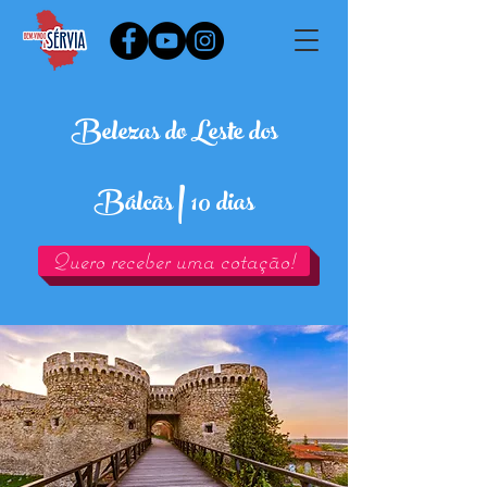
Belezas do Leste dos
|
Bálcãs
10 dias
Quero receber uma cotação!