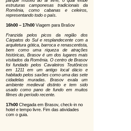
parque museu ao ar livre, o qual exibe
estruturas camponesas tradicionais da
Romênia, como cabanas e celeiros,
representando todo o país.
16h00 – 17h00
Viagem para Brašov
Franzida pelos picos da região dos
Cárpatos do Sul e resplandecente com a
arquitetura gótica, barroca e renascentista,
bem como uma riqueza de atrações
históricas, Brasov é um dos lugares mais
visitados da Romênia. O centro de Brasov
foi fundado pelos Cavaleiros Teutônicos
em 1211 em um antigo local dácio e
habitado pelos saxões como uma das sete
cidadelas muradas. Brasov exala um
ambiente medieval distinto e tem sido
usado como pano de fundo em muitos
filmes do período recente.
17h00
Chegada em Brasov, check-in no
hotel e tempo livre. Fim das atividades
com o guia.