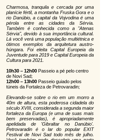
Charmosa, tranquila e cercada por uma
planície fértil, a montanha Fruska Gora e o
rio Danúbio, a capital da Vojvodina é uma
pérola entre as cidades da Sérvia.
Também é conhecida como a "Atenas
Sérvia", devido à sua importância cultural.
Lá você verá uma população multiétnica e
ótimos exemplos da arquitetura austro-
húngara. Foi eleita Capital Europeia da
Juventude para 2019 e Capital Europeia da
Cultura para 2021.
10h30 – 12h00
Passeio a pé pelo centro
de Novi Sad;
12h00 – 13h00
Passeio guiado pelos
túneis da Fortaleza de Petrovaradin;
Elevando-se sobre o rio em um morro a
40m de altura, esta poderosa cidadela do
século XVIII, considerada a segunda maior
fortaleza da Europa (e uma de suas mais
bem preservadas), é apropriadamente
apelidada de 'Gibraltar no Danúbio'.
Petrovaradin é o lar do popular EXIT
Festival de Novi Sad todo mês de julho.
Você também pode descobrir uma parte