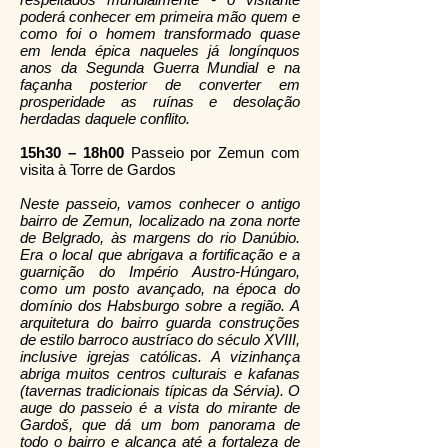
poderá conhecer em primeira mão quem e
como foi o homem transformado quase
em lenda épica naqueles já longínquos
anos da Segunda Guerra Mundial e na
façanha posterior de converter em
prosperidade as ruínas e desolação
herdadas daquele conflito.
15h30 – 18h00
Passeio por Zemun com
visita à Torre de Gardos
Neste passeio, vamos conhecer o antigo
bairro de Zemun, localizado na zona norte
de Belgrado, às margens do rio Danúbio.
Era o local que abrigava a fortificação e a
guarnição do Império Austrо-Húngaro,
como um posto avançado, na época do
domínio dos Habsburgo sobre a região. A
arquitetura do bairro guarda construções
de estilo barroco austríaco do século XVIII,
inclusive igrejas católicas. A vizinhança
abriga muitos centros culturais e kafanas
(tavernas tradicionais típicas da Sérvia). O
auge do passeio é a vista do mirante de
Gardoš, que dá um bom panorama de
todo o bairro e alcança até a fortaleza de